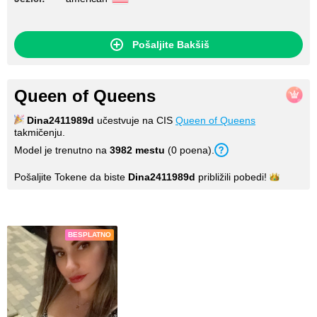
Pošaljite Bakšiš
Queen of Queens
Dina2411989d
učestvuje na CIS
Queen of Queens
takmičenju.
Model je trenutno na
3982 mestu
(0 poena).
Pošaljite Tokene da biste
Dina2411989d
približili
pobedi!
Fotografije
BESPLATNO