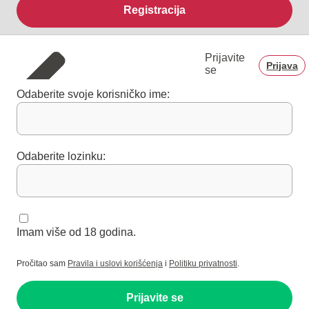
Registracija
Prijavite
Prijava
se
Odaberite svoje korisničko ime:
Odaberite lozinku:
Imam više od 18 godina.
Pročitao sam
Pravila i uslovi korišćenja
i
Politiku privatnosti
.
Prijavite se