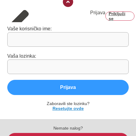
Prijava
Priključi
se
Vaše korisničko ime:
Vaša lozinka:
Prijava
Zaboravili ste lozinku?
Resetujte ovde
Nemate nalog?