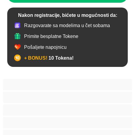
Nakon registracije, bićete u mogućnosti da:
Razgovarate sa modelima u čet sobama
Primite besplatne Tokene
Pošaljete napojnicu
+ BONUS!
10 Tokena!
Anal
Arapski
Azijski
Babes
Bake