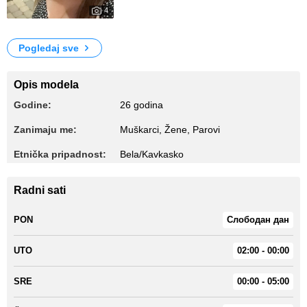
4
0
My Photos
Pogledaj sve
Opis modela
Godine:
26 godina
Zanimaju me:
Muškarci, Žene, Parovi
Etnička pripadnost:
Bela/Kavkasko
Radni sati
PON
Слободан дан
UTO
02:00 - 00:00
SRE
00:00 - 05:00