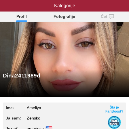
Dina2411989d
Kategorije
Profil
Fotografije
Čet
Dina2411989d
Ime:
Ameliya
Šta je
FanBoost?
Ja sam:
Žensko
Jezici:
american