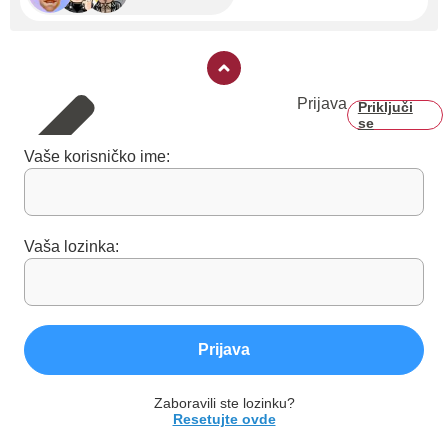
Prijava
Priključi
se
Vaše korisničko ime:
Vaša lozinka:
Prijava
Zaboravili ste lozinku?
Resetujte ovde