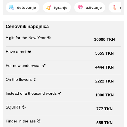
četovanje
igranje
uživanje
drk
Cenovnik napojnica
A gift for the New Year 🎁
10000 TKN
Have a rest ❤️
5555 TKN
For new underwear 💕
4444 TKN
On the flowers 🌷
2222 TKN
Instead of a thousand words 💕
1000 TKN
SQUIRT 💦
777 TKN
Finger in the ass 🍑
555 TKN