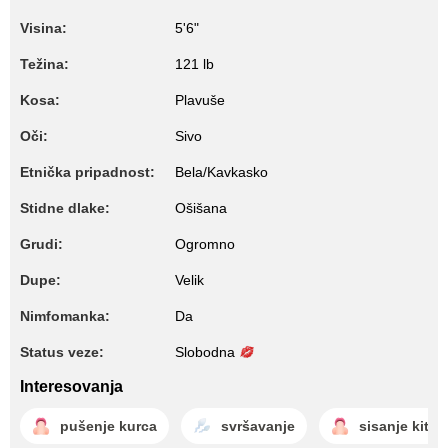
Visina:
5'6"
Težina:
121 lb
Kosa:
Plavuše
Oči:
Sivo
Etnička pripadnost:
Bela/Kavkasko
Stidne dlake:
Ošišana
Grudi:
Ogromno
Dupe:
Velik
Nimfomanka:
Da
Status veze:
Slobodna
Interesovanja
pušenje kurca
svršavanje
sisanje kite