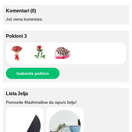
Komentari (0)
Još nema komentara
Pokloni 3
Izaberite poklon
Lista želja
Pomozite
Mashmallow
da ispuni želju!