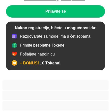
Prijavite se
Nakon registracije, bićete u mogućnosti da:
Razgovarate sa modelima u čet sobama
Primite besplatne Tokene
Pošaljete napojnicu
+ BONUS!
10 Tokena!
Anal
Arapski
Azijski