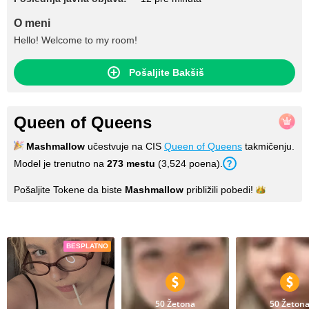
O meni
Hello! Welcome to my room!
Pošaljite Bakšiš
Queen of Queens
Mashmallow
učestvuje na CIS
Queen of Queens
takmičenju.
Model je trenutno na
273 mestu
(3,524 poena).
Pošaljite Tokene da biste
Mashmallow
približili
pobedi!
Fotografije
BESPLATNO
50 Žetona
50 Žeton