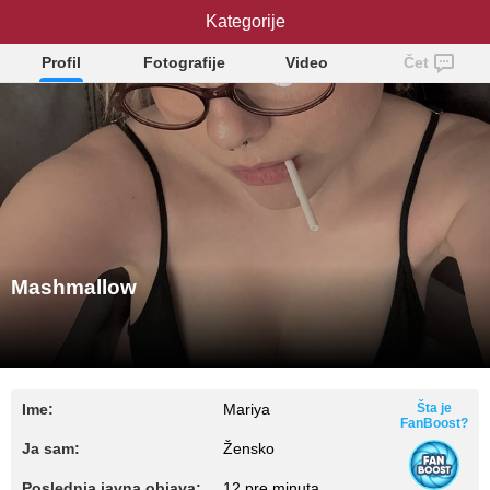
Mashmallow
Kategorije
Profil
Fotografije
Video
Čet
Mashmallow
Ime:
Mariya
Šta je
FanBoost?
Ja sam:
Žensko
Poslednja javna objava:
12 pre minuta