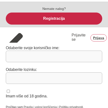
Nemate nalog?
Registracija
Prijavite
Prijava
se
Odaberite svoje korisničko ime:
Odaberite lozinku:
Imam više od 18 godina.
Pročitao sam
Pravila i uslovi korišćenja
i
Politiku privatnosti
.