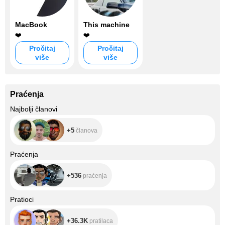
MacBook
This machine
❤️
❤️
Pročitaj
Pročitaj
više
više
Praćenja
+5
Najbolji članovi
+5
članova
+536
Praćenja
+536
praćenja
+36.3K
Pratioci
+36.3K
pratilaca