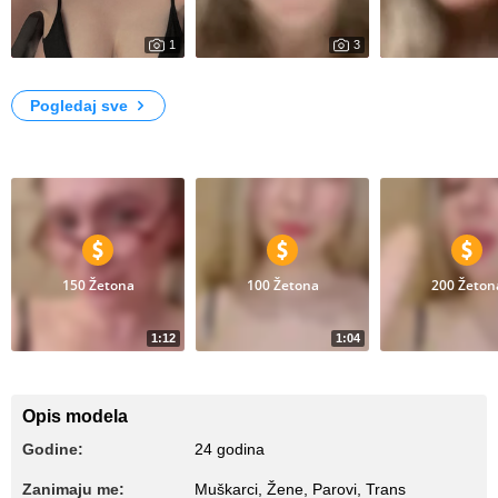
1
3
81836
1
My Photos
Hgg
Ggg
Pogledaj sve
Video zapisi
150 Žetona
100 Žetona
200 Žeton
1:12
1:04
58
45
Drochka volosatoi kiski
Mnu sisi
Minet
Opis modela
Godine:
24 godina
Zanimaju me:
Muškarci, Žene, Parovi, Trans